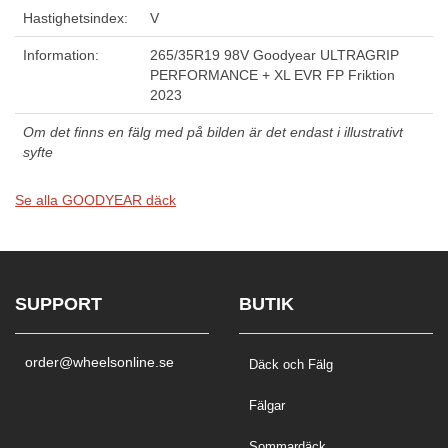
Hastighetsindex:
V
Information:
265/35R19 98V Goodyear ULTRAGRIP
PERFORMANCE + XL EVR FP Friktion
2023
Om det finns en fälg med på bilden är det endast i illustrativt
syfte
Se alla GOODYEAR däck
SUPPORT
BUTIK
order@wheelsonline.se
Däck och Fälg
Fälgar
Sommardäck