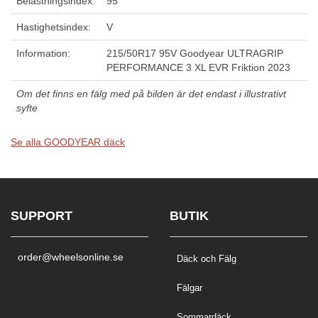
Belastningsindex:
95
Hastighetsindex:
V
Information:
215/50R17 95V Goodyear ULTRAGRIP
PERFORMANCE 3 XL EVR Friktion 2023
Om det finns en fälg med på bilden är det endast i illustrativt
syfte
Se alla GOODYEAR däck
SUPPORT
BUTIK
order@wheelsonline.se
Däck och Fälg
Fälgar
Sommardäck