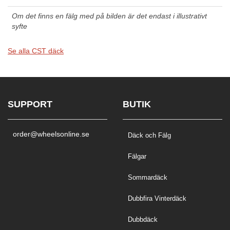
Om det finns en fälg med på bilden är det endast i illustrativt
syfte
Se alla CST däck
SUPPORT
BUTIK
order@wheelsonline.se
Däck och Fälg
Fälgar
Sommardäck
Dubbfira Vinterdäck
Dubbdäck