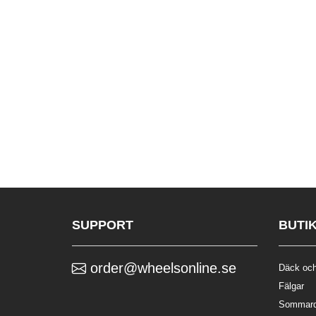
SUPPORT
BUTI
order@wheelsonline.se
Däck och
Fälgar
Sommar