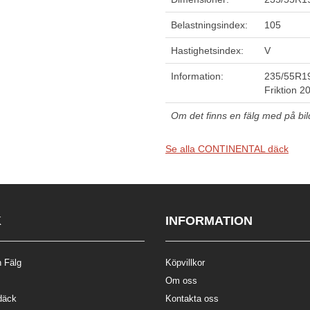
Belastningsindex:
105
Hastighetsindex:
V
Information:
235/55R19
Friktion 2
Om det finns en fälg med på bilde
Se alla CONTINENTAL däck
K
INFORMATION
 Fälg
Köpvillkor
Om oss
däck
Kontakta oss