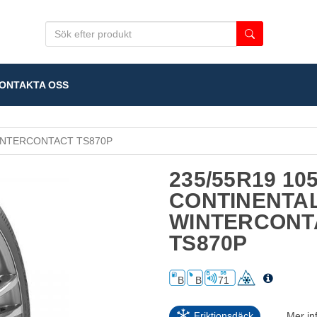
NTAKTA OSS
NTERCONTACT TS870P
235/55R19 10
CONTINENTA
WINTERCONT
TS870P
B
B
71
Friktionsdäck
Mer in