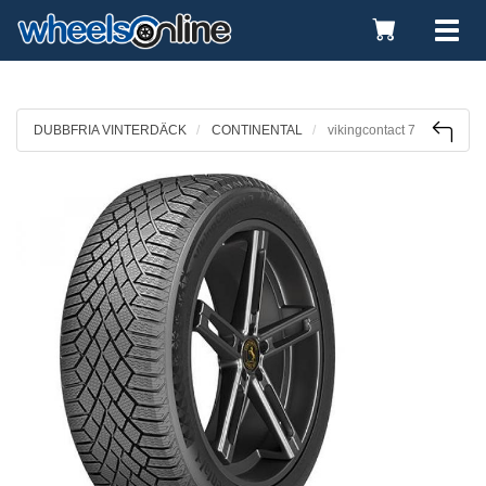
Toggle
Tog
Cart
nav
DUBBFRIA VINTERDÄCK
CONTINENTAL
vikingcontact 7