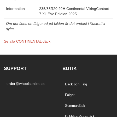
Information:
235/35R20 92H Continental VikingContact
7 XL EVc Friktion 2025
Om det finns en fälg med på bilden är det endast i illustrativt
syfte
Se alla CONTINENTAL däck
SUPPORT
BUTIK
order@wheelsonline.se
Däck och Fälg
Fälgar
Sommardäck
Dubbfira Vinterdäck