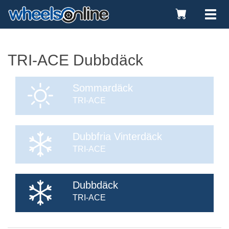
Toggle
Tog
Cart
nav
TRI-ACE
Dubbdäck
Sommardäck
TRI-ACE
Dubbfria Vinterdäck
TRI-ACE
Dubbdäck
TRI-ACE