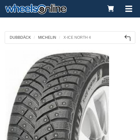
Toggle
Tog
Cart
nav
DUBBDÄCK
MICHELIN
X-ICE NORTH 4