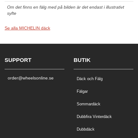
Om det finns en fälg med på bilden är det endast i illustrativt
syfte
Se alla MICHELIN däck
SUPPORT
BUTIK
order@wheelsonline.se
Däck och Fälg
Fälgar
Sommardäck
Dubbfira Vinterdäck
Dubbdäck