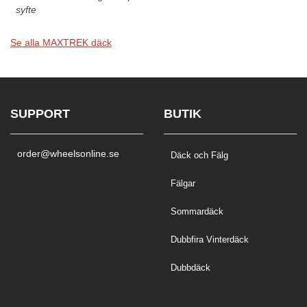
syfte
Se alla MAXTREK däck
SUPPORT
BUTIK
order@wheelsonline.se
Däck och Fälg
Fälgar
Sommardäck
Dubbfira Vinterdäck
Dubbdäck