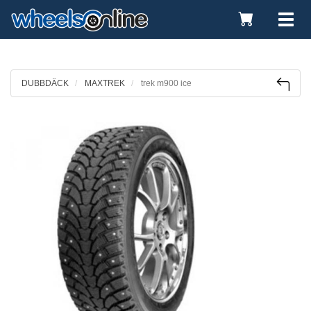
Toggle
Tog
Cart
nav
DUBBDÄCK
MAXTREK
trek m900 ice