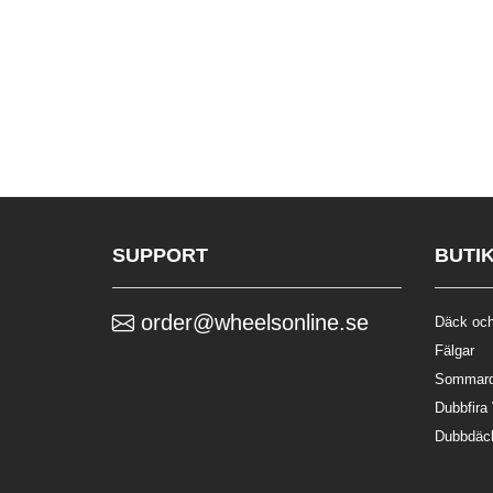
SUPPORT
BUTI
order@wheelsonline.se
Däck och
Fälgar
Sommar
Dubbfira
Dubbdäc